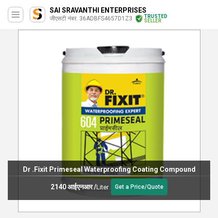
SAI SRAVANTHI ENTERPRISES
TRUSTED
जीएसटी नंबर. 36ADBFS4657D1Z3
SELLER
Bostik Two In One Waterproofing Chemical
237 आईएनआर
/
Liter
Get a Price/Quote