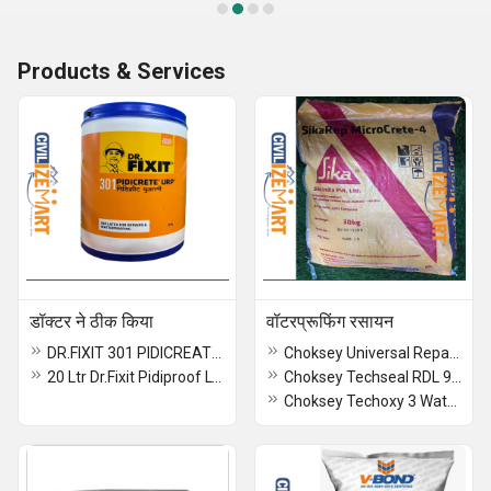
Products & Services
डॉक्टर ने ठीक किया
वॉटरप्रूफिंग रसायन
DR.FIXIT 301 PIDICREATE URP 20 KG
Choksey Universal Repair SBR 800 Waterproofing Chemical
20 Ltr Dr.Fixit Pidiproof LW Plus
Choksey Techseal RDL 910 & 911 WAterproofing Chemical
Choksey Techoxy 3 Waterproofing chemical