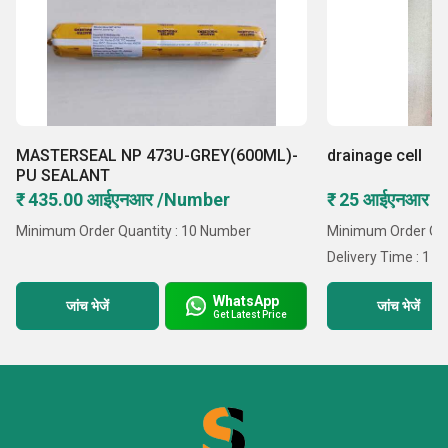
MASTERSEAL NP 473U-GREY(600ML)-
drainage cell
PU SEALANT
₹ 435.00 आईएनआर /Number
₹ 25 आईएनआर /
Minimum Order Quantity : 10 Number
Minimum Order Quan
Delivery Time : 1 D
WhatsApp
जांच भेजें
जांच भेजें
Get Latest Price