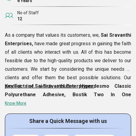
6 Years
No of Staff
12
As a company that values its customers, we,
Sai Sravanthi
Enterprises,
have made great progress in gaining the faith
of all clients who interact with us. All of this has become
feasible due to the high-quality products we deliver to our
customers. We start by considering the unique needs of
clients and offer them the best possible solutions. Our
product line, which includes
Key Facts of Sai Sravanthi Enterprises:
Hyperdesmo Classic
Polyurethane Adhesive, Bostik Two In One
Waterproofing Chemical, K2 Soft Clean Marble
Know More
Cleaner, Metal Trowel Bal Thin Bed,
etc., has
consistently surpassed the customer expectations. Our
Share a Quick Message with us
well managed premises is based in
Hyderabad,