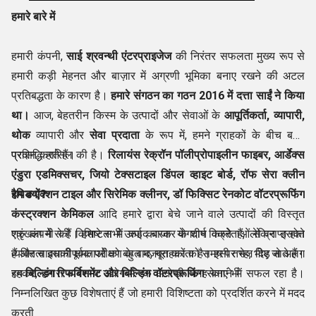
हमारे बारे में
हमारी कंपनी,
साई श्रवन्थी एंटरप्राइजेज
की निरंतर सफलता मुख्य रूप से
हमारी कड़ी मेहनत और बाज़ार में अग्रणी भूमिका बनाए रखने की अटल
प्रतिबद्धता के कारण है।
हमारे संगठन का गठन 2016 में दत्ता साईं ने किया
था।
आज, बेहतरीन किस्म के उत्पादों और सेवाओं के
आपूर्तिकर्ता, व्यापारी,
थोक
व्यापारी और
सेवा प्रदाता
के रूप में, हमने ग्राहकों के बीच बहुत
प्रसिद्धि हासिल की है।
प्रदान करते हैं।
रिलायंस रेक्रॉन पॉलीप्रोपाइलीन फाइबर, आर्डेक्स
एंडुरा एडमिक्सचर, जियो टेक्सटाइल डिंपल व्हाइट बोर्ड, रॉफ सेरा क्लीन
रैपिड एक्शन टाइल और सिरेमिक क्लीनर, डॉ फिक्सिट रेनकोट वॉटरप्रूफिंग
हम क्यों?
कंस्ट्रक्शन केमिकल
आदि हमारे द्वारा बेचे जाने वाले उत्पादों की विस्तृत
श्रृंखला में से हैं। हमारे सभी उत्पाद बाजार के शीर्ष विक्रेताओं से प्राप्त होते
एक कंपनी की विशिष्टता में कई कारक योगदान करते हैं, लेकिन इसका
हैं और सावधानीपूर्वक परीक्षण के बाद, ग्राहकों को समय पर भेज दिए जाते हैं।
व्यक्तित्व इसकी क्षमताओं को बहुत मजबूत करता है। इसी तरह, भीड़ से अलग
हम
रहकर, हमारा व्यवसाय उद्योग में एक अनोखी जगह बनाने में सफल रहा है।
बिल्डिंग रिफर्बिशमेंट और बिल्डिंग वॉटरप्रूफिंग
सेवाएं भी
निम्नलिखित कुछ विशेषताएं हैं जो हमारी विशिष्टता को प्रदर्शित करने में मदद
करती